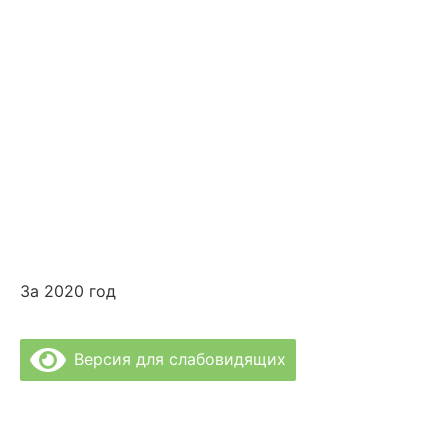
» Психолог и Логопед
» Лечебные Процедуры
За 2020 год
Версия для слабовидящих
Политика Конфиденциальности
Врачи Клиники
О Клинике
Отзывы
Цены за услуги
Вакансии