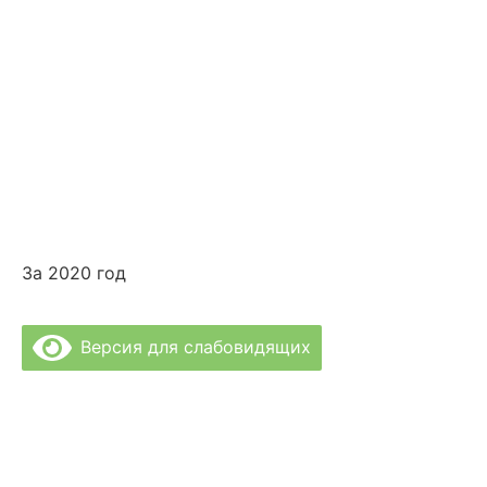
За 2020 год
Версия для слабовидящих
Политика Конфиденциальности
Врачи Клиники
О Клинике
Отзывы
Цены за услуги
Вакансии
Правовая информация