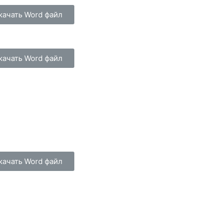
качать Word файл
качать Word файл
качать Word файл