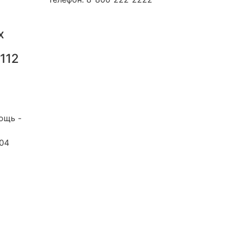
х
112
лужба
2
ощь -
 04