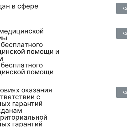
дан в сфере
С
 медицинской
С
мы
 бесплатного
цинской помощи и
м
 бесплатного
цинской помощи
ловиях оказания
С
тветствии с
ных гарантий
жданам
рриториальной
ных гарантий