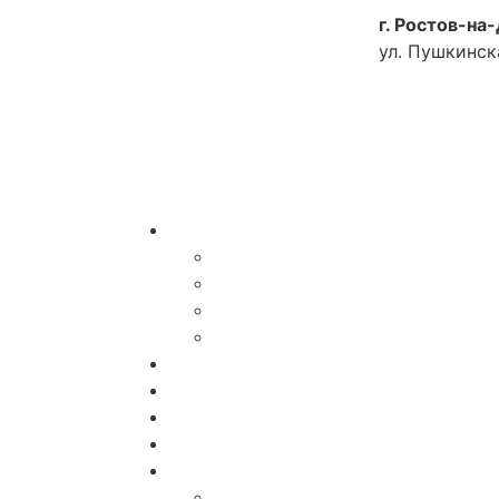
г. Ростов-на
ул. Пушкинска
Как доехать
Услуги
Специалисты
Диагностика и Анализы
Реабилитация
Лечебные мероприятия
Доктора
Акции
Программы
Цены
О Клинике
Отзывы