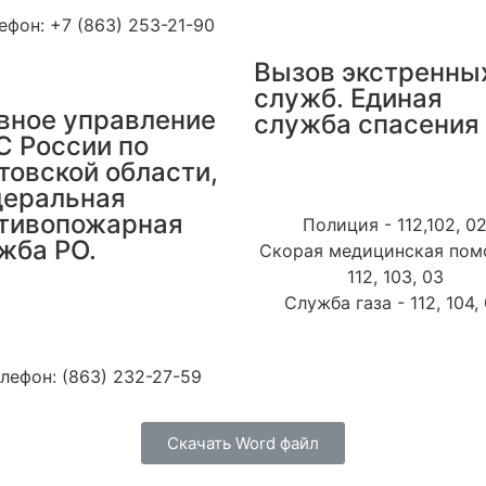
ефон: +7 (863) 253-21-90
Вызов экстренны
служб. Единая
вное управление
служба спасения 
 России по
товской области,
Пожарно-спасательная с
еральная
- 112, 101, 01
тивопожарная
Полиция - 112,102, 0
жба РО.
Скорая медицинская пом
112, 103, 03
дрес: г.Ростов-на-Дону,
Служба газа - 112, 104,
оломановский пер., 132
Максима Горького, дом 14
лефон: (863) 232-27-59
Скачать Word файл