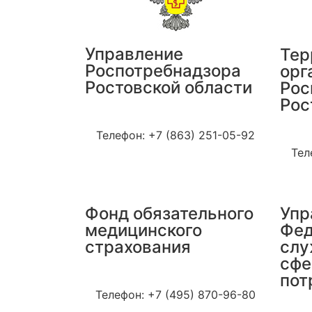
Управление
Тер
Роспотребнадзора
орг
Ростовской области
Рос
Рос
Сайт: 61.rospotrebnadzor.ru
Телефон: +7 (863) 251-05-92
Са
Тел
Фонд обязательного
Упр
медицинского
Фед
страхования
слу
сфе
пот
Сайт: ffoms.ru
Телефон: +7 (495) 870-96-80
С