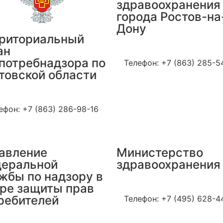
здравоохранения
города Ростов-на
Дону
риториальный
ан
Сайт: rostov-gorod.r
потребнадзора по
Телефон: +7 (863) 285-5
товской области
йт: 61.rospotrebnadzor.ru
ефон: +7 (863) 286-98-16
авление
Министерство
еральной
здравоохранения
жбы по надзору в
ре защиты прав
Сайт: rosminzdrav.ru
ребителей
Телефон: +7 (495) 628-4
айт: rospotrebnadzor.ru