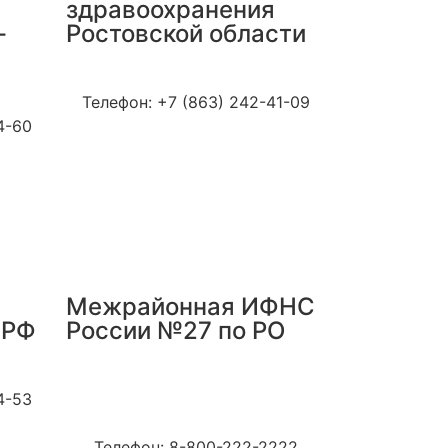
здравоохранения
-
Ростовской области
Сайт: minzdrav.donland.ru
u
Телефон: +7 (863) 242-41-09
4-60
Межрайонная ИФНС
 РФ
России №27 по РО
Адрес: 344011, г. Ростов-на-
4-53
Дону, переулок Доломаноский,
д. 70/4Б
Телефон: 8-800-222-2222