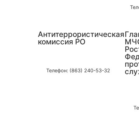
Тел
Антитеррористическая
Гла
комиссия РО
МЧС
Рос
Фед
Адрес: г.Ростов-на-Дону, ул.
про
Социалистическая, 112, к. 136
слу
Телефон: (863) 240-53-32
А
Д
ул.
Те