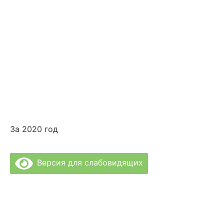
За 2020 год
Версия для слабовидящих
Политика Конфиденциальности
Врачи Клиники
О Клинике
Отзывы
Цены за услуги
Вакансии
Правовая информация