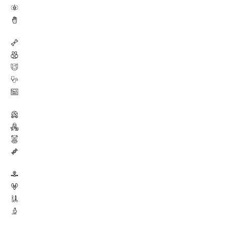
Нефролог »
Дерматолог »
Травматолог-ортопед »
Эндокринолог »
Массажист »
Врач Функц. диагност. »
Врач УЗИ »
Инструктор ЛФК »
Дефектолог »
Психолог »
Нейропсихолог »
Отоларинголог »
Уролог »
Хирург »
Аллерголог-иммунолог »