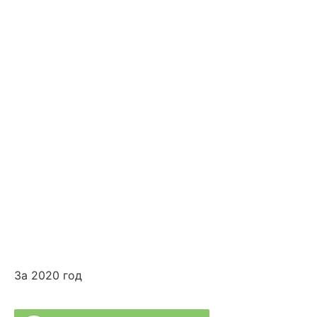
» Специалисты нашей Клиники
» Диагностика и Анализы
» Реабилитация
» Психолог и Логопед
» Лечебные Процедуры
За 2020 год