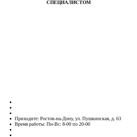
СПЕЦИАЛИСТОМ
Telegram
Vk
Звоните: 8 (863) 226-10-99
Звоните: 8 (928) 102-82-50
Пишите в WhatsApp: 7 (938) 164-89-43
Приходите: Ростов-на-Дону, ул. Пушкинская, д. 63
Время работы: Пн-Вс: 8-00 по 20-00
recp1@rpc61.ru
recp2@rpc61.ru