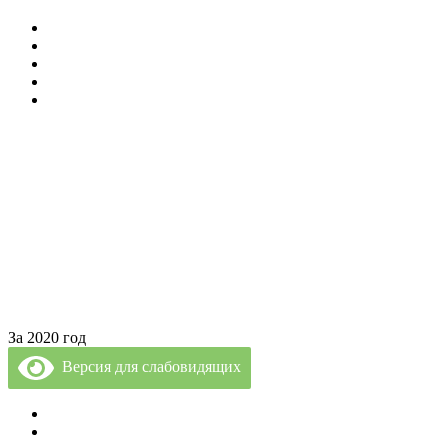
» Специалисты нашей Клиники
» Диагностика и Анализы
» Реабилитация
» Психолог и Логопед
» Лечебные Процедуры
За 2020 год
Версия для слабовидящих
Политика Конфиденциальности
Врачи Клиники