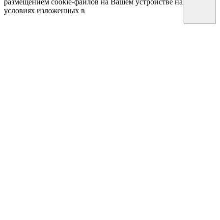
размещением cookie-файлов на Вашем устройстве на
условиях изложенных в
Политике обработки
персональных данных
Услуги
Доктора
Акции
Программы
Цены
О Клинике
Новости
Отзывы