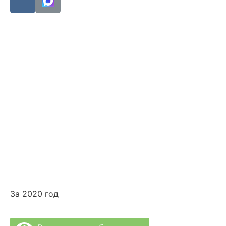
Звоните: 8 (863) 226-10-99
Звоните: 8 (928) 102-82-50
г.Ростов-на-Дону, ул. Пушкинская, д. 63
Ежедневно с 8:00 до 20:00
recp1@rpc61.ru
recp2@rpc61.ru
» Специалисты нашей Клиники
» Диагностика и Анализы
» Реабилитация
» Психолог и Логопед
» Лечебные Процедуры
За 2020 год