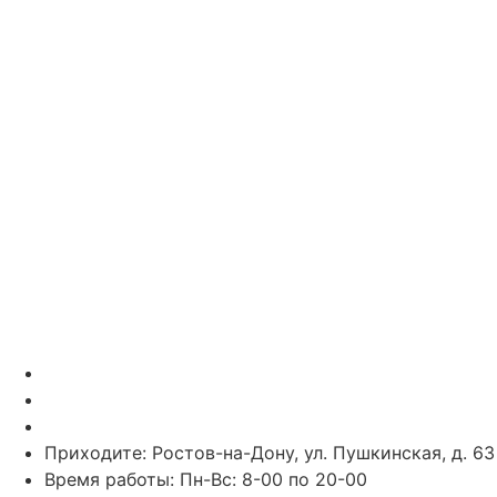
Telegram
Vk
Звоните: 8 (863) 226-10-99
Звоните: 8 (928) 102-82-50
Пишите в WhatsApp: 7 (938) 164-89-43
Приходите: Ростов-на-Дону, ул. Пушкинская, д. 63
Время работы: Пн-Вс: 8-00 по 20-00