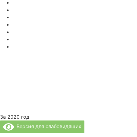
recp1@rpc61.ru
recp2@rpc61.ru
» Специалисты нашей Клиники
» Диагностика и Анализы
» Реабилитация
» Психолог и Логопед
» Лечебные Процедуры
За 2020 год
Версия для слабовидящих
Политика Конфиденциальности