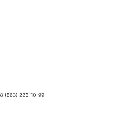
Услуги
Специалисты
Диагностика и Анализы
Реабилитация
Психолог
Лечебные Мероприятия
Доктора
О Клинике
Новости
Цены
Контакты
ДМС
8 (863) 226-10-99