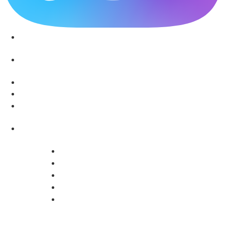
Звоните: 8 (863) 226-10-99
Звоните: 8 (928) 102-82-50
г.Ростов-на-Дону, ул. Пушкинская, д. 63
Ежедневно с 8:00 до 20:00
recp1@rpc61.ru
recp2@rpc61.ru
» Специалисты нашей Клиники
» Диагностика и Анализы
» Реабилитация
» Психолог и Логопед
» Лечебные Процедуры