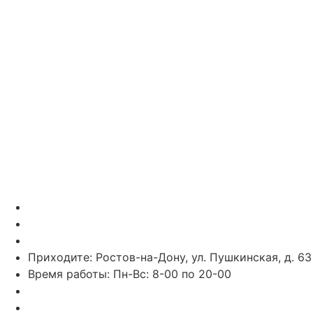
Telegram
Vk
Звоните: 8 (863) 226-10-99
Звоните: 8 (928) 102-82-50
Пишите в WhatsApp: 7 (938) 164-89-43
Приходите: Ростов-на-Дону, ул. Пушкинская, д. 63
Время работы: Пн-Вс: 8-00 по 20-00
recp1@rpc61.ru
recp2@rpc61.ru