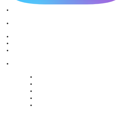
Звоните: 8 (863) 226-10-99
Звоните: 8 (928) 102-82-50
г.Ростов-на-Дону, ул. Пушкинская, д. 63
Ежедневно с 8:00 до 20:00
recp1@rpc61.ru
recp2@rpc61.ru
» Специалисты нашей Клиники
» Диагностика и Анализы
» Реабилитация
» Психолог и Логопед
» Лечебные Процедуры