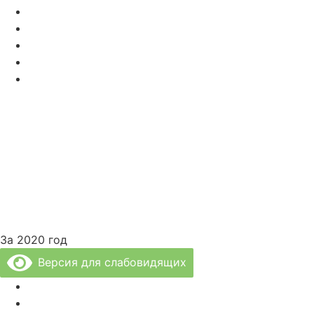
» Специалисты нашей Клиники
» Диагностика и Анализы
» Реабилитация
» Психолог и Логопед
» Лечебные Процедуры
За 2020 год
Версия для слабовидящих
Политика Конфиденциальности
Врачи Клиники