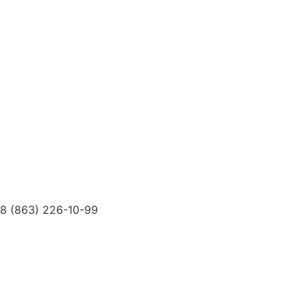
Услуги
Специалисты
Диагностика и Анализы
Реабилитация
Психолог
Лечебные Мероприятия
Доктора
О Клинике
Новости
Цены
Контакты
ДМС
8 (863) 226-10-99