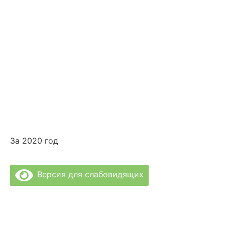
» Лечебные Процедуры
За 2020 год
Версия для слабовидящих
Политика Конфиденциальности
Врачи Клиники
О Клинике
Отзывы
Цены за услуги
Вакансии