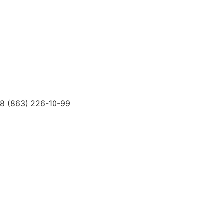
Психолог
Лечебные Мероприятия
Доктора
О Клинике
Новости
Цены
Контакты
ДМС
8 (863) 226-10-99