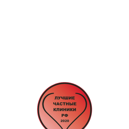
Звоните: 8 (863) 226-10-99
Звоните: 8 (928) 102-82-50
г.Ростов-на-Дону, ул. Пушкинская, д. 63
Ежедневно с 8:00 до 20:00
recp1@rpc61.ru
recp2@rpc61.ru
» Специалисты нашей Клиники
» Диагностика и Анализы
» Реабилитация
» Психолог и Логопед
» Лечебные Процедуры