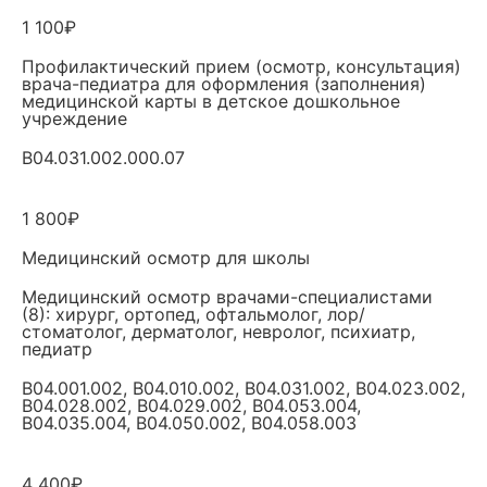
1 100₽
Профилактический прием (осмотр, консультация)
врача-педиатра для оформления (заполнения)
медицинской карты в детское дошкольное
учреждение
B04.031.002.000.07
1 800₽
Медицинский осмотр для школы
Медицинский осмотр врачами-специалистами
(8): хирург, ортопед, офтальмолог, лор/
стоматолог, дерматолог, невролог, психиатр,
педиатр
B04.001.002, B04.010.002, B04.031.002, B04.023.002,
B04.028.002, B04.029.002, B04.053.004,
B04.035.004, B04.050.002, B04.058.003
4 400₽