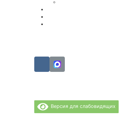
Вакансии
ДМС
Полезная информация
Функциональная диагностика
Звонит
Звонит
г.Росто
63
Ежедне
recp1@
recp2@
Версия для слабовидящих
Политика Конфиденциальности