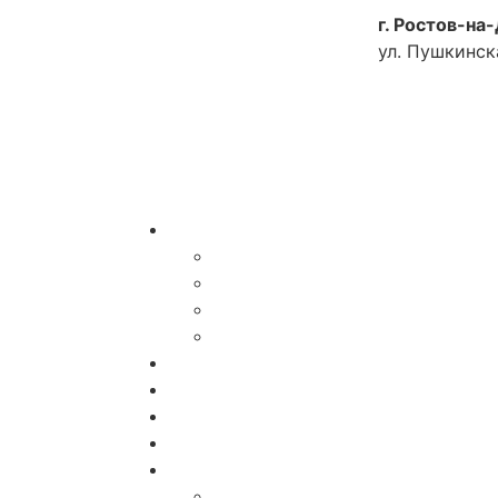
г. Ростов-на
ул. Пушкинска
Как доехать
Услуги
Специалисты
Диагностика и Анализы
Реабилитация
Лечебные мероприятия
Доктора
Акции
Программы
Цены
О Клинике
Отзывы