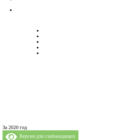
recp1@rpc61.ru
recp2@rpc61.ru
» Специалисты нашей Клиники
» Диагностика и Анализы
» Реабилитация
» Психолог и Логопед
» Лечебные Процедуры
За 2020 год
Версия для слабовидящих