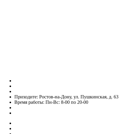
Telegram
Vk
Звоните: 8 (863) 226-10-99
Звоните: 8 (928) 102-82-50
Пишите в WhatsApp: 7 (938) 164-89-43
Приходите: Ростов-на-Дону, ул. Пушкинская, д. 63
Время работы: Пн-Вс: 8-00 по 20-00
recp1@rpc61.ru
recp2@rpc61.ru
» Специалисты нашей Клиники
» Диагностика и Анализы
» Реабилитация