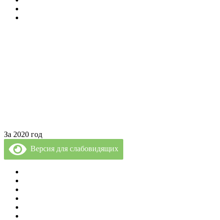
» Психолог и Логопед
» Лечебные Процедуры
За 2020 год
Версия для слабовидящих
Политика Конфиденциальности
Врачи Клиники
О Клинике
Отзывы
Цены за услуги
Вакансии