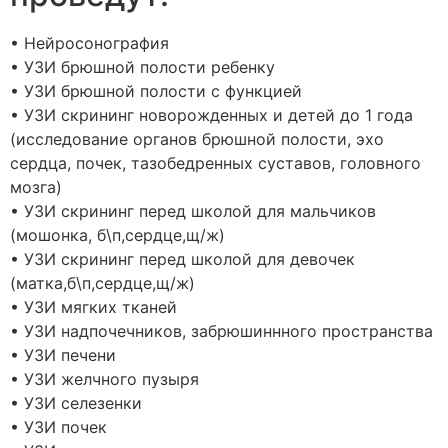
• Нейросонография
• УЗИ брюшной полости ребенку
• УЗИ брюшной полости с функцией
• УЗИ скрининг новорожденных и детей до 1 года
(исследование органов брюшной полости, эхо
сердца, почек, тазобедренных суставов, головного
мозга)
• УЗИ скрининг перед школой для мальчиков
(мошонка, б\п,сердце,щ/ж)
• УЗИ скрининг перед школой для девочек
(матка,б\п,сердце,щ/ж)
• УЗИ мягких тканей
• УЗИ надпочечников, забрюшиннного пространства
• УЗИ печени
• УЗИ желчного пузыря
• УЗИ селезенки
• УЗИ почек