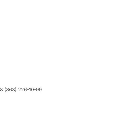
Услуги
Специалисты
Диагностика и Анализы
Реабилитация
Психолог
Лечебные Мероприятия
Доктора
О Клинике
Новости
Цены
Контакты
ДМС
8 (863) 226-10-99