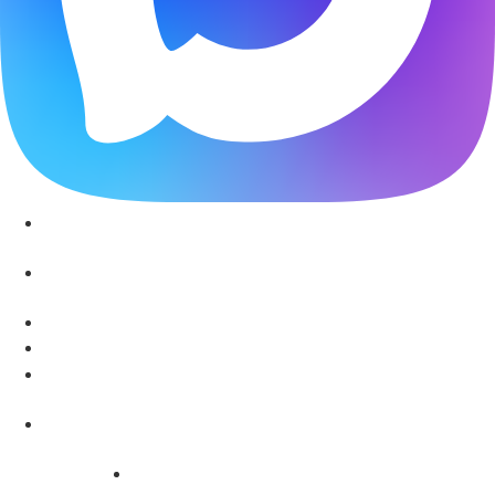
Звоните: 8 (863) 226-10-99
Звоните: 8 (928) 102-82-50
г.Ростов-на-Дону, ул. Пушкинская, д. 63
Ежедневно с 8:00 до 20:00
recp1@rpc61.ru
recp2@rpc61.ru
» Специалисты нашей Клиники