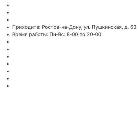
Звоните: 8 (863) 226-10-99
Звоните: 8 (928) 102-82-50
Пишите в WhatsApp: 7 (938) 164-89-43
Приходите: Ростов-на-Дону, ул. Пушкинская, д. 63
Время работы: Пн-Вс: 8-00 по 20-00
recp1@rpc61.ru
recp2@rpc61.ru
» Специалисты нашей Клиники
» Диагностика и Анализы
» Реабилитация
» Психолог и Логопед
» Лечебные Процедуры