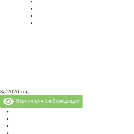
» Диагностика и Анализы
» Реабилитация
» Психолог и Логопед
» Лечебные Процедуры
За 2020 год
Версия для слабовидящих
Политика Конфиденциальности
Врачи Клиники
О Клинике
Отзывы